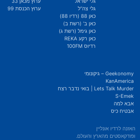
גלי ישראל
ערוץ מכאן 33
גלי צה”ל
ערוץ הכנסת 99
כאן 88 (רדיו 88)
כאן ב’ (רשת ב)
כאן גימל (רשת ג)
כאן רקע REKA
רדיוס 100FM
Geekonomy – גיקונומי
KanAmerica
Lets Talk Murder | בואי נדבר רצח
S-Emek
אבא למה
אבטיח כיס
האזנה לרדיו אונליין
ופודקאסטים מהארץ והעולם.