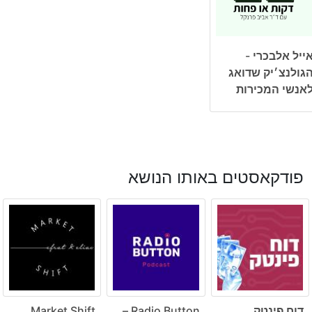
ייל אלבכרי -
גולנצ׳יק שדואג
אנשי המכירות
פודקאסטים באותו הנושא
דוח פינטק
Radio Button –
Market Shift