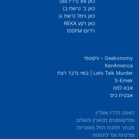
כאן 88 (רדיו 88)
כאן ב’ (רשת ב)
כאן גימל (רשת ג)
כאן רקע REKA
רדיוס 100FM
Geekonomy – גיקונומי
KanAmerica
Lets Talk Murder | בואי נדבר רצח
S-Emek
אבא למה
אבטיח כיס
האזנה לרדיו אונליין
ופודקאסטים מהארץ והעולם.
מבחר תחנות החל מאזוריות
ופרטיות ועד לתחנות