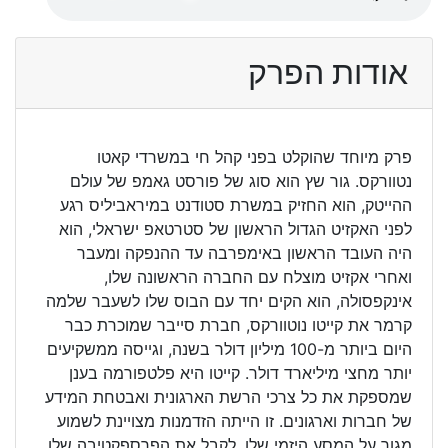
אודות הפרק
פרק מיוחד שהוקלט בפני קהל חי במשרדי קאטו
נטוורקס. גור שץ הוא סוג של פורסט גאמפ של עולם
ההייטק, הוא החזיק במשרת סטודנט במיראביליס רגע
לפני האקזיט הגדול הראשון של סטרטאפ ישראלי, הוא
היה העובד הראשון באימפרבה עד ההנפקה ומעבר
ואחרי אקזיט מוצלח עם החברה הראשונה שלו,
אינקפסולה, הוא הקים יחד עם הבוס שלו לשעבר שלמה
קרמר את קייטו נוטוורקס, חברת סייבר שמוכרת כבר
היום ביותר מ-100 מיליון דולר בשנה, וגייסה ממשקיעים
יותר מחצי מיליארד דולר. קייטו היא פלטפורמה בענן
שמספקת את כל צרכי הרשת הארגונית ואבטחת המידע
של חברות וארגונים. זו הייתה הזדמנות מצויינת לשמוע
מגור על המסע היזמי שלו, לקבל את הפרספקטיבה שלו