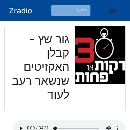
Ski
Zradio
t
conten
גור שץ -
קבלן
האקזיטים
שנשאר רעב
לעוד