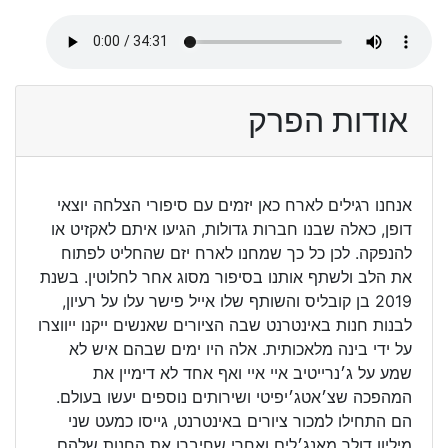
אודות הפרק
אנחנו רגילים לארח כאן יזמים עם סיפורי הצלחה יוצאי
דופן, כאלה שבנו חברות גדולות, הגיעו איתם לאקזיט או
להנפקה. לכן כל כך שמחנו לארח יזם שהחליט לפתוח
את הלב ולשתף אותנו בסיפור מסוג אחר לחלוטין. בשנת
2019 בן קובליס והשותף שלו אייל פישר עלו על רעיון,
לבנות חנות באינטרנט שבה הציורים שאנשים ייקנו ייווצרו
על ידי בינה מלאכותית. אלה היו ימים שבהם איש לא
שמע על ג׳נרייטיב איי איי ואף אחד לא דימיין את
המהפכה שצ׳אטג׳יפיטי ושירותים נוספים יעשו בעולם.
הם התחילו למכור ציורים באינטרנט, גייסו כמעט שני
מיליון דולר מאנג׳לים ואחרי שחיברו את החנות שלהם