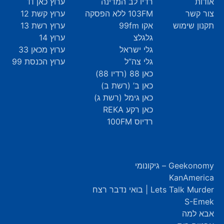
אודות
רדיו לב המדינה
ערוץ כאן 11
צור קשר
103FM ללא הפסקה
ערוץ קשת 12
תקנון שימוש
אקו 99fm
ערוץ רשת 13
גלגלצ
ערוץ 14
גלי ישראל
ערוץ מכאן 33
גלי צה”ל
ערוץ הכנסת 99
כאן 88 (רדיו 88)
כאן ב’ (רשת ב)
כאן גימל (רשת ג)
כאן רקע REKA
רדיוס 100FM
Geekonomy – גיקונומי
KanAmerica
Lets Talk Murder | בואי נדבר רצח
S-Emek
אבא למה