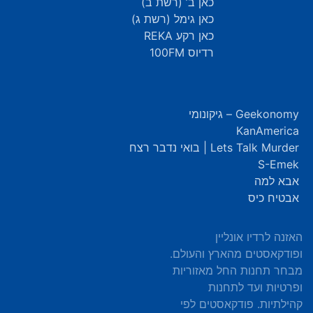
כאן ב’ (רשת ב)
כאן גימל (רשת ג)
כאן רקע REKA
רדיוס 100FM
Geekonomy – גיקונומי
KanAmerica
Lets Talk Murder | בואי נדבר רצח
S-Emek
אבא למה
אבטיח כיס
האזנה לרדיו אונליין
ופודקאסטים מהארץ והעולם.
מבחר תחנות החל מאזוריות
ופרטיות ועד לתחנות
קהילתיות. פודקאסטים לפי