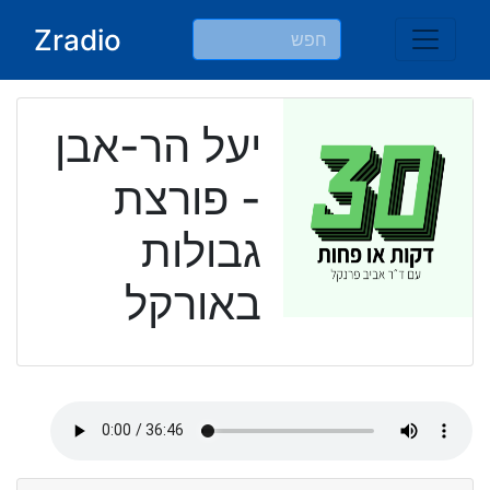
Ski
Zradio
t
conten
יעל הר-אבן
- פורצת
גבולות
באורקל