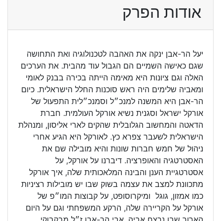
אודות הפרק
יעל הר-אבן ינקה את האהבה לטכנולוגיה ואת התחושה
שגם כאישה השמיים הם הגבול עוד מהבית. את הערכים
האלה וגם ציונות היא מאימה הייתה בכירה בבנק לאומי
ומאביה שלימים היה ראש סוכנות החלל הישראלית. כיום
הר-אבן היא המשנה למנכ״ל וסמנכ״לית התפעול של
אורקל ישראל וסגנית נשיא אורקל העולמית. חברת
הדאטה והמחשוב הגלובלית שהקים לארי אליסון, ומנהלת
הישראלית לשעבר צפרא כץ. לאורקל היא הגיע אחרי
ניהול של חמש חברות שונות והיא מובילה שם את
האסטרטגיה והאופרציה. דיברנו על אורקל, על
אסטרטגיית הענן והבינה המלאכותית שלה, איך אורקל
מתכוונת למצב את עצמה בשוק שבו יש מובילות רציניות
כמו אמזון, גוגל ומיקרוסופט, על קבוצות המו״פ של
אורקל על הקריירה שלה, הרקע המשפחתי וגם על היום
הארור שבו נרצח אביה, אבי הר-אבן ז״ל מבקבוקי