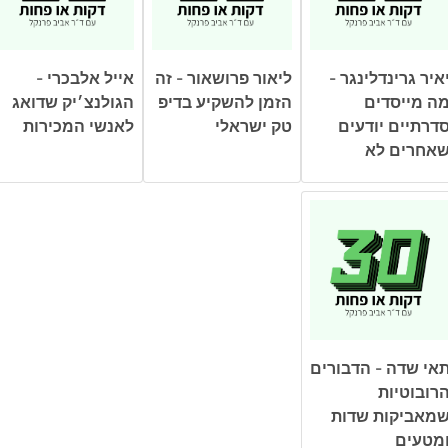
איר גרינדלינגר -
ליאור פרושאור - זה
אייל אלבכרי -
ה מייסדים
הזמן להשקיע בדיפ
הגולנצ׳יק שדואג
דרתיים יודעים
טק ישראלי
לאנשי המכירות
אחרים לא
אי שדה - הדבורים
רובוטיות
מאביקות שדות
מטעים