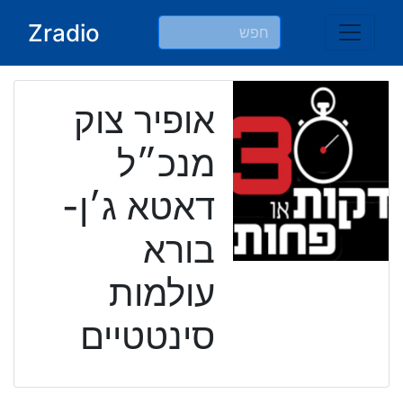
Ski
Zradio
t
conten
אופיר צוק
מנכ״ל
דאטא ג׳ן-
בורא
עולמות
סינטטיים