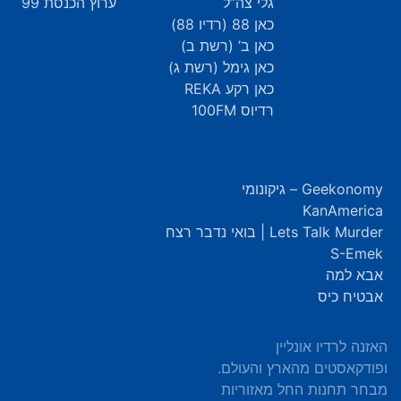
גלי צה”ל
ערוץ הכנסת 99
כאן 88 (רדיו 88)
כאן ב’ (רשת ב)
כאן גימל (רשת ג)
כאן רקע REKA
רדיוס 100FM
Geekonomy – גיקונומי
KanAmerica
Lets Talk Murder | בואי נדבר רצח
S-Emek
אבא למה
אבטיח כיס
האזנה לרדיו אונליין
ופודקאסטים מהארץ והעולם.
מבחר תחנות החל מאזוריות