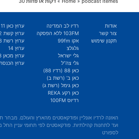
podcast itemes
»
Home
»
דקות או פחות ‎30
אודות
רדיו לב המדינה
ערוץ כאן 11
צור קשר
103FM ללא הפסקה
ערוץ קשת 12
תקנון שימוש
אקו 99fm
ערוץ רשת 13
גלגלצ
ערוץ 14
גלי ישראל
ערוץ מכאן 33
גלי צה”ל
ערוץ הכנסת 9
כאן 88 (רדיו 88)
כאן ב’ (רשת ב)
כאן גימל (רשת ג)
כאן רקע REKA
רדיוס 100FM
האזנה לרדיו אונליין ופודקאסטים מהארץ והעולם. מבחר ת
ועד לתחנות קהילתיות. פודקאסטים לפי תחומי עניין החל מ
לספורט