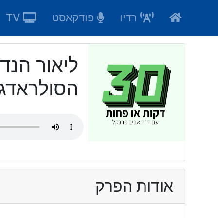
Ski
רדיו
פודקאסט
TV
t
conten
ליאור הנד
הסולראדג
אודות הפרק