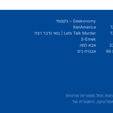
Geekonomy – גיקונומי
KanAmerica
Lets Talk Murder | בואי נדבר רצח
S-Emek
אבא למה
9
אבטיח כיס
חנות החל מאזוריות ופרטיות
פוליטיקה, היסטוריה ועד