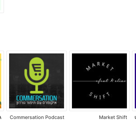
ט
Market Shift
Commersation Podcast
ג