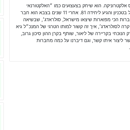
ס אלקטרוניקה. הוא שיחק בצעצועים כמו ״האלקטורנאי
הצעיר״ וכשהגיע הזמן להתגייס הוא למד הנדסת חשמל בטכניון והגיע ליחידה 81. אחרי 11 שנים בצבא הוא חבר
רות הכי מפוארות שיצאו מישראל, סולראדג׳, שבשיאה
וחחנו על מה קרה לסולראדג׳, איך זה קשור למותו הטרגי של המנכ״ל גיא
נוכחי בקריירה של ליאור, שותף בקרן ההון סיכון גרוב,
ר ליצור איתו קשר, וגם דיברנו על כמה מחברות
.