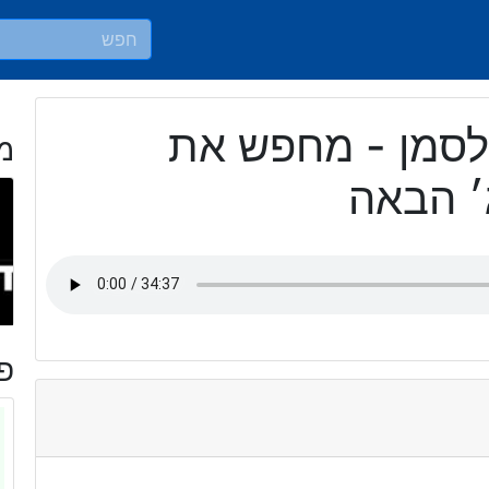
לסמן - מחפש את
מ
׳ הבאה
פר