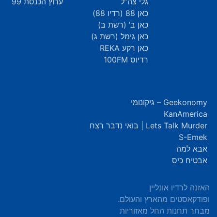
גלי צה”ל
ערוץ הכנסת 99
כאן 88 (רדיו 88)
כאן ב’ (רשת ב)
כאן גימל (רשת ג)
כאן רקע REKA
רדיוס 100FM
Geekonomy – גיקונומי
KanAmerica
Lets Talk Murder | בואי נדבר רצח
S-Emek
אבא למה
אבטיח כיס
האזנה לרדיו אונליין
ופודקאסטים מהארץ והעולם.
מבחר תחנות החל מאזוריות