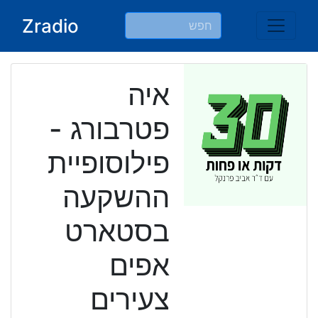
Ski
Zradio
t
conten
איה
פטרבורג -
פילוסופיית
ההשקעה
בסטארט
אפים
צעירים