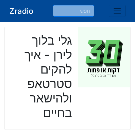
Ski
Zradio
t
conten
גלי בלוך
לירן - איך
להקים
סטרטאפ
ולהישאר
בחיים