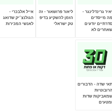
איר גרינדלינגר -
ליאור פרושאור - זה
אייל אלבכרי -
ה מייסדים
הזמן להשקיע בדיפ
הגולנצ׳יק שדואג
דרתיים יודעים
טק ישראלי
לאנשי המכירות
אחרים לא
אי שדה - הדבורים
רובוטיות
מאביקות שדות
מטעים