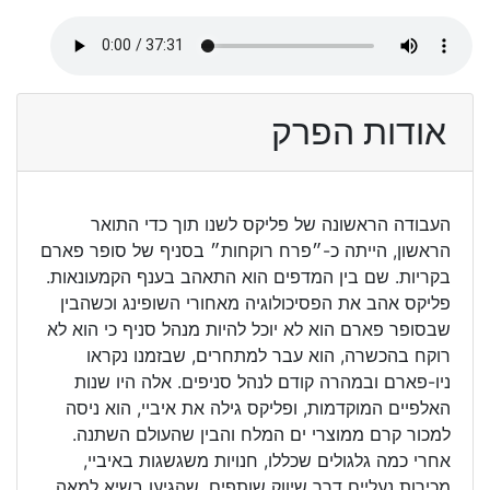
אודות הפרק
העבודה הראשונה של פליקס לשנו תוך כדי התואר
הראשון, הייתה כ-״פרח רוקחות״ בסניף של סופר פארם
בקריות. שם בין המדפים הוא התאהב בענף הקמעונאות.
פליקס אהב את הפסיכולוגיה מאחורי השופינג וכשהבין
שבסופר פארם הוא לא יוכל להיות מנהל סניף כי הוא לא
רוקח בהכשרה, הוא עבר למתחרים, שבזמנו נקראו
ניו-פארם ובמהרה קודם לנהל סניפים. אלה היו שנות
האלפיים המוקדמות, ופליקס גילה את איביי, הוא ניסה
למכור קרם ממוצרי ים המלח והבין שהעולם השתנה.
אחרי כמה גלגולים שכללו, חנויות משגשגות באיביי,
מכירות נעליים דרך שיווק שותפים, שהגיעו בשיא למאה