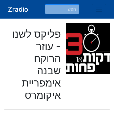
Ski
Zradio
t
conten
פליקס לשנו
- עוזר
הרוקח
שבנה
אימפריית
איקומרס