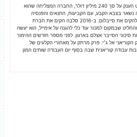
אם תשאלו את אמא של סלבה ברונפמן, למרות האקזיט הענק על סך 240 מיליון דולר, החברה המצליחה שהוא
יה נשאר בצבא הקבע, עם הקביעות, התנאים והפנסיה
המוקדמת, או אם הוא לא היה נוטש את הדוקטורט כדי להקים את סייבלום. ב-2016 סלבה הקים את חברת
והחליט שבמקום למכור עוד כלי להגנה על אימייל, הוא יעשה
ת סיכוני הסייבר אצלם בארגון. לפני מספר חודשים ההימור
קוריאני אל ג׳י. פרק מרתק על מאחורי הקלעים של
ות עבודה קוריאנית שבה בסוף יום העבודה שותים המון