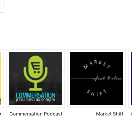
ט
Market Shift
Commersation Podcast
ג