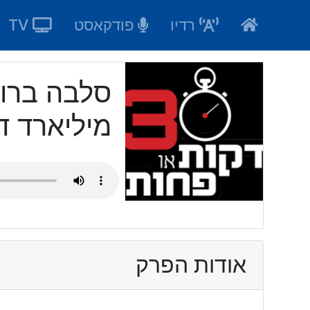
Ski
רדיו
פודקאסט
TV
t
conten
סלבה ברונ
מיליארד ד
אודות הפרק