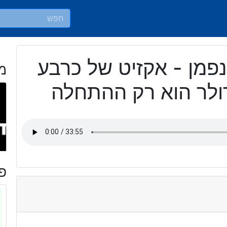
פמן - אקזיט של כרבע
מ
ולר הוא רק ההתחלה
פר