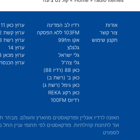
radio itemes
»
Home
»
קול נס ציונה
אודות
רדיו לב המדינה
ערוץ כאן 11
צור קשר
103FM ללא הפסקה
ערוץ קשת 12
תקנון שימוש
אקו 99fm
ערוץ רשת 13
גלגלצ
ערוץ 14
גלי ישראל
ערוץ מכאן 33
גלי צה”ל
ערוץ הכנסת 9
כאן 88 (רדיו 88)
כאן ב’ (רשת ב)
כאן גימל (רשת ג)
כאן רקע REKA
רדיוס 100FM
האזנה לרדיו אונליין ופודקאסטים מהארץ והעולם. מבחר ת
ועד לתחנות קהילתיות. פודקאסטים לפי תחומי עניין החל מ
לספורט