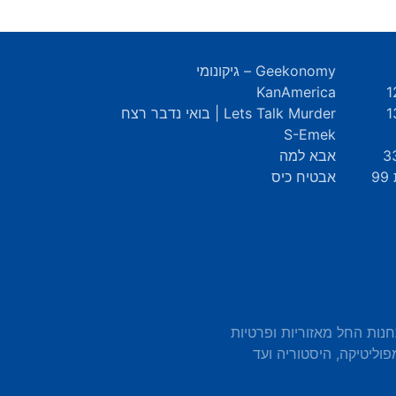
Geekonomy – גיקונומי
KanAmerica
Lets Talk Murder | בואי נדבר רצח
S-Emek
אבא למה
9
אבטיח כיס
חנות החל מאזוריות ופרטיות
פוליטיקה, היסטוריה ועד