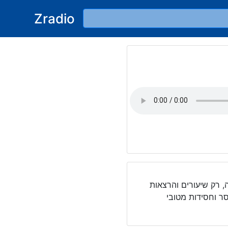
Zradio
ול חי. ברדיו "בשיעור חי" משודרים 24 שעות ביממה, רק שיעורים והרצאות
ר וחסידות מטובי