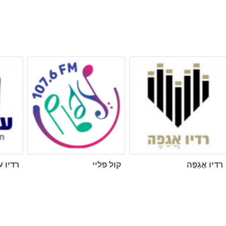
רדיו אֲגַפֶה
קול פליי
רדיו ע