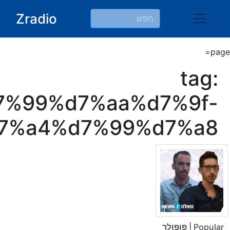
Ski
Zradio
t
conten
page=
tag:
7%99%d7%aa%d7%9f-
7%a4%d7%99%d7%a8
Popular | פופולר