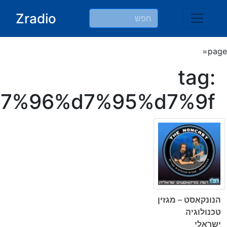
Ski
Zradio
t
conten
page=
tag:
7%96%d7%95%d7%9f
הנונקאסט – מגזין
טכנולוגיה
ישראלי