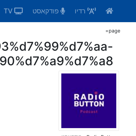
Ski
רדיו
פודקאסט
TV
t
conten
page=
93%d7%99%d7%aa-
90%d7%a9%d7%a8