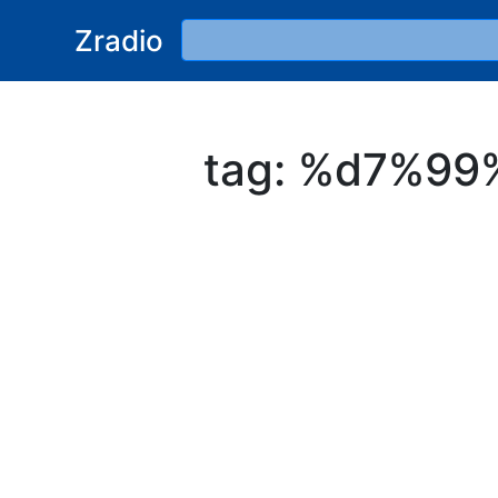
Zradio
tag: %d7%9