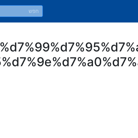
: %d7%99%d7%95%d7%
5%d7%9e%d7%a0%d7%