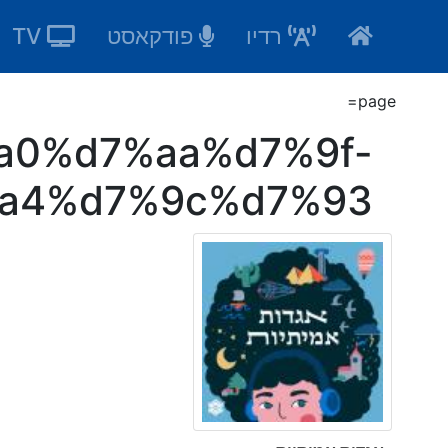
Ski
רדיו
פודקאסט
TV
t
conten
page=
a0%d7%aa%d7%9f-
a4%d7%9c%d7%93