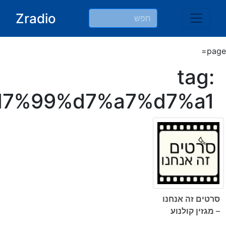
Ski
Zradio
t
conten
page=
tag:
7%99%d7%a7%d7%a1
סרטים זה אנחנו
– מגזין קולנוע