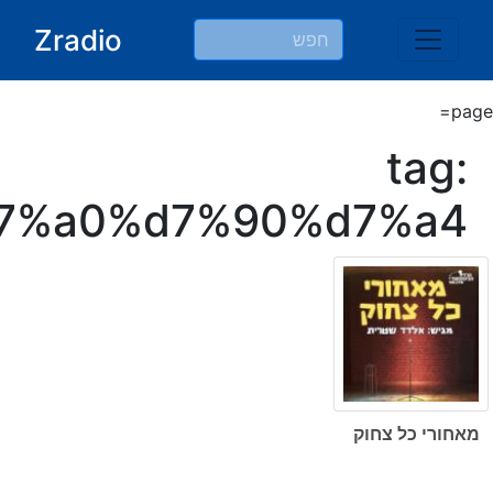
Ski
Zradio
t
conten
page=
tag:
7%a0%d7%90%d7%a4
מאחורי כל צחוק