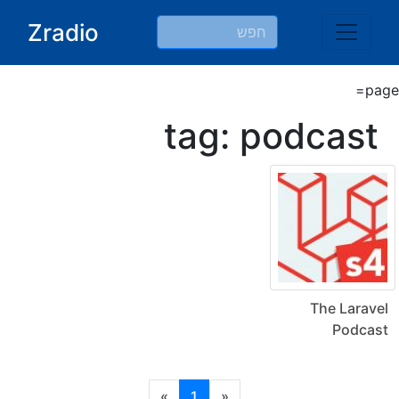
Ski
Zradio
t
conten
page=
tag: podcast
The Laravel
Podcast
(current)
»
1
«