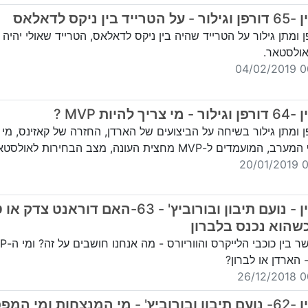
 בין ניקס לדאלאס
ן ומתן גילור על הטרייד שהיה בין ניקס לדאלאס, הטרייד שאולי יהיה ע
אולסטאר.
00:
ריך להיות MVP ?
פן ומתן גילור בשיחה על הביצועים של הארדן, החזרה של קאזינס, מי 
ועמדים ל-MVP מחצית העונה, מצב הבחירות לאולסטאר,
00
בייסליין - נועם תיבון ובורוביץ' - 63-האם דוראנט צד
שהוא נכנס בלברון
יב מתוקשר בין כוכבי ה
- הארדן או לברון?
00:
בייסליין -62- נועם תיבון ובורוביץ' - מי המנצחות ומי המ