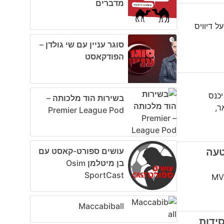
מדברים
ל דיוויס
סוגר עניין עם שי גולדן –
הפודקאסט
יכנס
בשירות הוד מלכותה –
Premier League Pod
ק או טעה
עושים ספורט-קאסט עם
בן מיטלמן Osim
SportCast
לייקרס והווריורס - מה אנחנו חושבים על זה? ומי ה-MVP
Maccabiball
פסידות