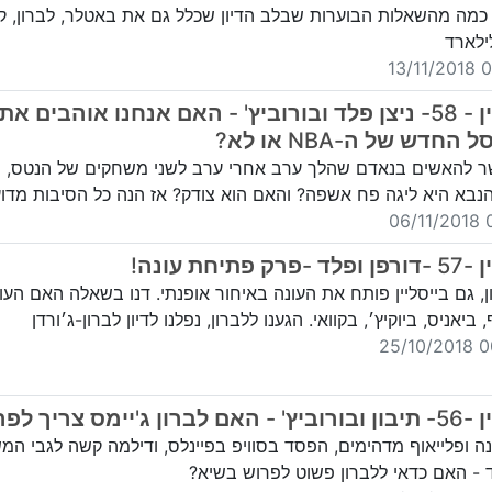
כמה מהשאלות הבוערות שבלב הדיון שכלל גם את באטלר, לברון, קיי
ילארד
00
בייסליין - 58- ניצן פלד ובורוביץ' - האם אנחנו אוהבים את
החדש של ה-NBA או לא?
ר להאשים בנאדם שהלך ערב אחרי ערב לשני משחקים של הנטס, 
בא היא ליגה פח אשפה? והאם הוא צודק? אז הנה כל הסיבות מדו
0
ק פתיחת עונה!
ן, גם בייסליין פותח את העונה באיחור אופנתי. דנו בשאלה האם העו
 ביאניס, ביוקיץ׳, בקוואי. הגענו ללברון, נפלנו לדיון לברון-ג׳ורדן
00:
 ג'יימס צריך לפרוש?
ה ופלייאוף מדהימים, הפסד בסוויפ בפיינלס, ודילמה קשה לגבי המ
ד - האם כדאי ללברון פשוט לפרוש בשיא?