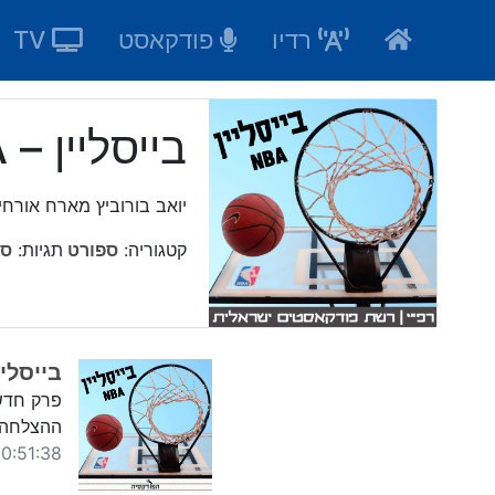
Ski
רדיו
פודקאסט
TV
t
conten
בייסליין – NBA
יואב בורוביץ מארח אורח
קטגוריה:
ספורט
תגיות:
ספ
בייסליין -66 -דורפן וגילור -תהיות לקראת
פרק חדש 
ההצלחה ש
:51:38 23/02/2019