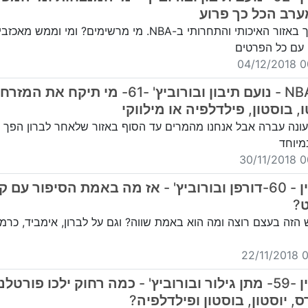
רב הכל כך פרוע
הכל הפוך באזור האיכותי והתחרותי ב-NBA. מי מרשימים? ומי וממש
' עם כל הפרטים
00:
סליין NBA - נועם תיבון ובורוביץ' -61- מי תיקח את המזרח
, בוסטון, פילדלפיה או מילווקי
ונה עברה אבל אנחנו מהמרים עד הסוף באזור שלאחר לברון הפך 
מיוחד
00:
בייסליין - 60-דורפן ובורוביץ' - אז מה באמת הסיפור עם קו
?
הזה בעצם רוצה ומה הוא באמת שווה? וגם על לברון, אימביד, כרמלו
01
בייסליין -59- מתן גילור ובורוביץ' - כמה רחוק ילכו פורטלנ
, יוסטון, בוסטון ופילדלפיה?