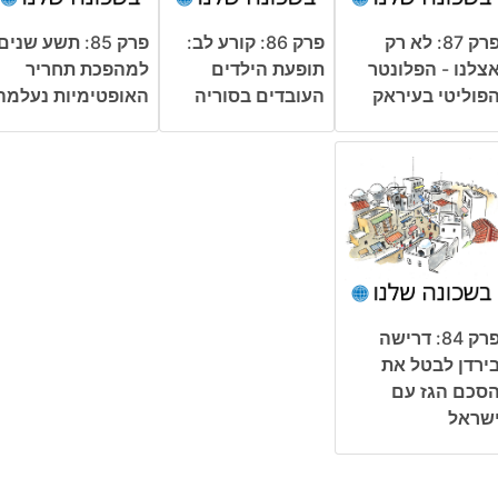
פרק 87: לא רק
פרק 86: קורע לב:
פרק 85: תשע שנים
צלנו - הפלונטר
תופעת הילדים
למהפכת תחריר
פוליטי בעיראק
העובדים בסוריה
האופטימיות נעלמה
פרק 84: דרישה
ירדן לבטל את
סכם הגז עם
שראל