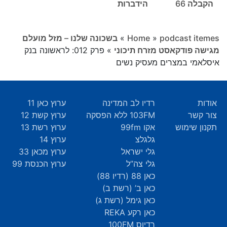
הקבלה 66
הידברות
podcast itemes
»
Home
»
בשכונה שלנו – מזל מועלם
מגישה פודקאסט מזרח תיכוני
»
פרק 012: לראשונה בנק
איסלאמי במצרים מעסיק נשים
אודות
רדיו לב המדינה
ערוץ כאן 11
צור קשר
103FM ללא הפסקה
ערוץ קשת 12
תקנון שימוש
אקו 99fm
ערוץ רשת 13
גלגלצ
ערוץ 14
גלי ישראל
ערוץ מכאן 33
גלי צה”ל
ערוץ הכנסת 99
כאן 88 (רדיו 88)
כאן ב’ (רשת ב)
כאן גימל (רשת ג)
כאן רקע REKA
רדיוס 100FM