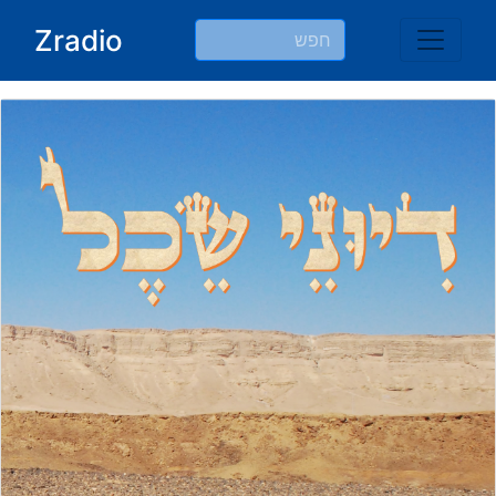
Ski
Zradio
t
conten