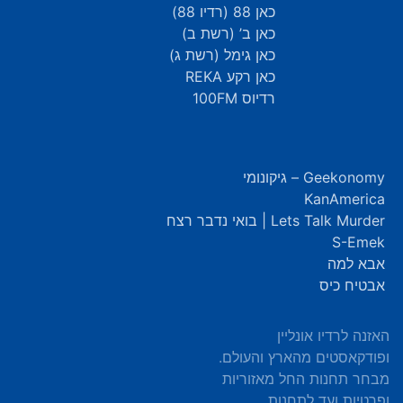
כאן 88 (רדיו 88)
כאן ב’ (רשת ב)
כאן גימל (רשת ג)
כאן רקע REKA
רדיוס 100FM
Geekonomy – גיקונומי
KanAmerica
Lets Talk Murder | בואי נדבר רצח
S-Emek
אבא למה
אבטיח כיס
האזנה לרדיו אונליין
ופודקאסטים מהארץ והעולם.
מבחר תחנות החל מאזוריות
ופרטיות ועד לתחנות