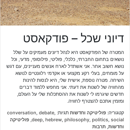
דיוני שכל – פודקאסט
המטרה של הפודקאסט היא לנהל דיונים מעמיקים על שלל
נושאים בתחום החברתי, כלכלי, פוליטי, פילוסופי, מדעי, וכל
נושא חשוב אחר. אני אשתדל לארח אנשים מעניינים, עם דגש
על מומחים, בעלי רקע מקצועי או אקדמי רלוונטיים לנושא
השיחה. מטרה נוספת, אישית שלי, היא לנסות להינות
מהחוויה של לשנות את דעתי. אני מחפש ללמוד דברים
חדשים שיגרמו לי לשנות את ההסתכלות שלי על העולם,
ומזמין אתכם להצטרף לחוויה.
קטגוריה:
פוליטיקה וחדשות
תגיות:
,
debate
,
conversation
social
,
politics
,
philosophy
,
hebrew
,
deep
,
פוליטיקה
וחדשות
,
תרבות