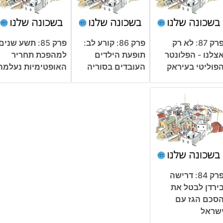
פרק 87: לא רק
פרק 86: קורע לב:
פרק 85: תשע שנים
צלנו - הפלונטר
תופעת הילדים
למהפכת תחריר
פוליטי בעיראק
העובדים בסוריה
האופטימיות נעלמה
פרק 84: דרישה
ירדן לבטל את
סכם הגז עם
שראל