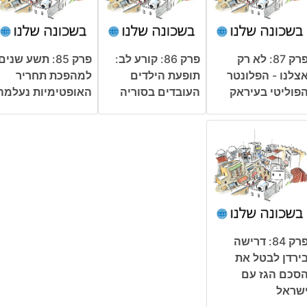
פרק 87: לא רק
פרק 86: קורע לב:
פרק 85: תשע שנים
צלנו - הפלונטר
תופעת הילדים
למהפכת תחריר
פוליטי בעיראק
העובדים בסוריה
האופטימיות נעלמה
פרק 84: דרישה
ירדן לבטל את
סכם הגז עם
שראל