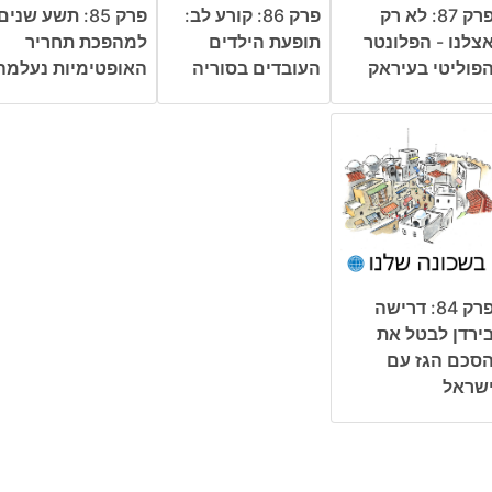
פרק 87: לא רק
פרק 86: קורע לב:
פרק 85: תשע שנים
צלנו - הפלונטר
תופעת הילדים
למהפכת תחריר
פוליטי בעיראק
העובדים בסוריה
האופטימיות נעלמה
פרק 84: דרישה
ירדן לבטל את
סכם הגז עם
שראל