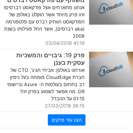
משותף עם פודקאסט רברסים
אנחנו מתארחים אצל פודקאסט רברסים!
זהו פרק מיוחד אשר הוקלט באולפן של
הפודקאסט הוותיק רברס עם פלטפורמה
(aka רברסים), אשר החל פעילותו בשנת
2008
41:19 03/04/2018
פרק 19: גיבויים והמשכיות
עסקית בענן
אורחנו באולפן: אביחי חג'ג', CTO של
חברת CloudEdge מומחה בעל ניסיון
רב בתחום בעולמות ה- Azure וביישומי
DR. מה אפשר לשמוע בפרק זה?
01:15 על ההבדל
36:15 27/03/2018
הצג עוד פרקים