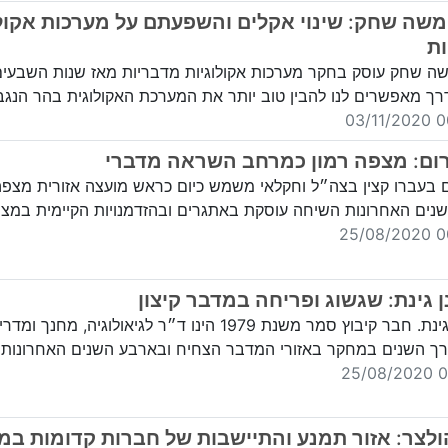
משה שחק: שינוי אקלים והשפעתם על מערכות אקולו
ת
ה שחק עוסק בחקר מערכות אקולוגיות מדבריות מאז שנות השבעים
רך מאפשרים לנו להבין טוב יותר את המערכת האקולוגית בהר הנג
00:
רום: מצפה רמון כמרחב השראה מדברי
ם בעברו קצין בצה״ל וחקלאי משמש כיום כראש מועצה אזורית מצפה
ים האחרונות השיחה עוסקת באתגרים ובהזדמנויות הקיימית במצפ
00:
ן גינת: שגשוג ופריחה במדבר קיצון
ד"ר חנן גינת. חבר קיבוץ סמר משנת 1979 הינו ד״ר לגיאולוגיה, מחנך
רך השנים במחקר באזורי המדבר הצחיח ובארבע השנים האחרונות
00
לצר: אזור תמנע והתיישבות של חברות קדומות במ