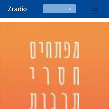
Ski
Zradio
t
conten