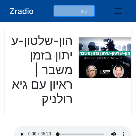
Ski
Zradio
t
conten
הון-שלטון-ע
יתון בזמן
משבר |
ראיון עם גיא
רולניק