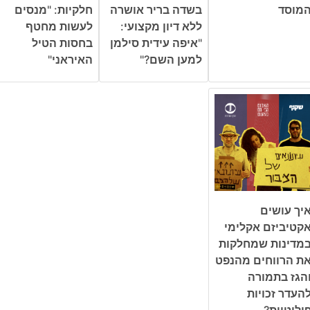
מוסד
בשדה בריר אושרה
חלקיות: "מנסים
ללא דיון מקצועי:
לעשות מחטף
"איפה עידית סילמן
בחסות הטיל
למען השם?"
האיראני"
יך עושים
קטיביזם אקלימי
מדינות שמחלקות
ת הרווחים מהנפט
הגז בתמורה
העדר זכויות
וליטיות?