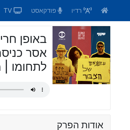
Ski
רדיו
פודקאסט
TV
t
conten
באופן חרי
אסר כניסת
לתחומו | 
אודות הפרק