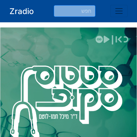
Ski
Zradio
t
conten