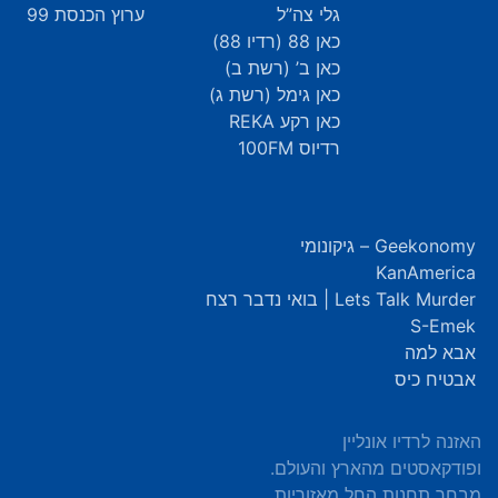
גלי צה”ל
ערוץ הכנסת 99
כאן 88 (רדיו 88)
כאן ב’ (רשת ב)
כאן גימל (רשת ג)
כאן רקע REKA
רדיוס 100FM
Geekonomy – גיקונומי
KanAmerica
Lets Talk Murder | בואי נדבר רצח
S-Emek
אבא למה
אבטיח כיס
האזנה לרדיו אונליין
ופודקאסטים מהארץ והעולם.
מבחר תחנות החל מאזוריות