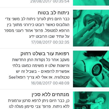
00:35:54 29/08/2017
ניתוח לב בטוח
כבר היום ניתן לערוך ניתוח לב משני צדי
הגלובוס כאשר רובוט כירורגי מתווך בין
הרופא למטופל. פרופ' אהוד רענני מספר
על עתיד שבו הרובוט ידע
00:32:35 17/08/2017
רפואת עור בשלט רחוק
מעקב אחר כל נקודות החן החדשות
והישנות שלנו זו משימה כמעט בלתי
אפשרית לרופאים - בשביל זה יש
טכנולוגיה. אז אולי לא צריך רופא?See
00:48:09 16/08/2017
מנתחים ללא סכין
כן, כבר היום ניתן לרפא סרטן ערמונית
ללא ניתוח. פרופ' צבי סיימון מגלה לנו