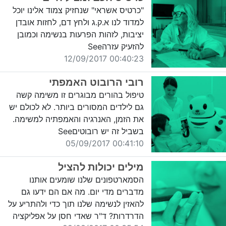
"כרטיס אשראי" שנחזיק צמוד אלינו יוכל
למדוד לנו א.ק.ג ולחץ דם, לחזות אובדן
יציבות, לזהות הפרעות בנשימה וכמובן
להזעיק עזרהSee
00:40:23 12/09/2017
רובי הרובוט האמפתי
טיפול בהורים מבוגרים זו משימה קשה
גם לילדים המסורים ביותר. לא לכולם יש
את הזמן, האנרגיה והאמפתיה למשימה.
בשביל זה יש רובוטיםSee
00:41:10 05/09/2017
מילים יכולות להציל
הסמארטפונים שלנו שומעים אותנו
מדברים מדי יום. מה אם הם ידעו גם
להאזין לנשימה שלנו תוך כדי ולהתריע על
הדרדרות? ד"ר שאדי חסן על אפליקציה