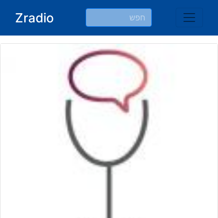
Ski
Zradio
t
conten